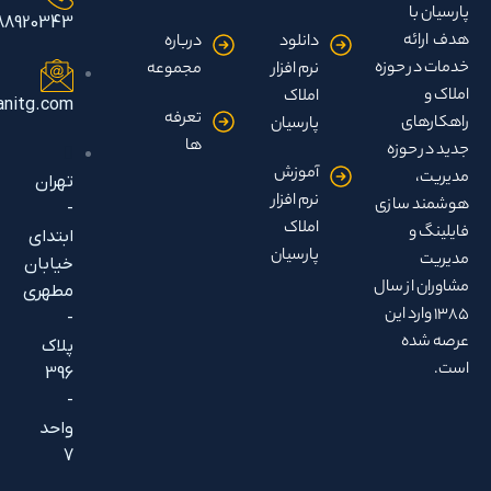
۰۲۱-88920343
دانلود
درباره
وزه
نرم افزار
مجموعه
املاک
info@parsianitg.com
تعرفه
پارسیان
ها
زه
آموزش
تهران
نرم افزار
ازی
-
املاک
ابتدای
پارسیان
خیابان
 سال
مطهری
 این
-
پلاک
396
-
واحد
7