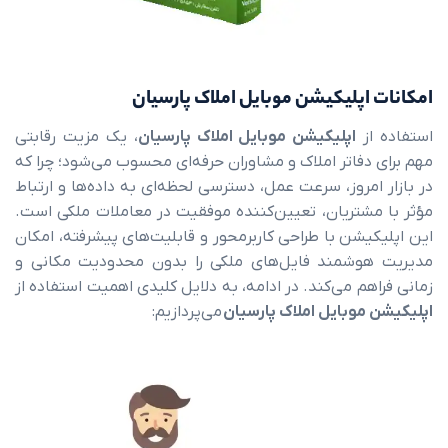
اپلیکیشن موبایل املاک پارسیان
ز
اپلیکیشن موبایل املاک پارسیان
،
یک
مزیت
رقابتی
فاتر
املاک
و
مشاوران
حرفه‌ای
محسوب
می‌شود؛
چرا
که
وز،
سرعت
عمل،
دسترسی
لحظه‌ای
به
داده‌ها
و
ارتباط
تریان،
تعیین‌کننده
موفقیت
در
معاملات
ملکی
است.
یشن
با
طراحی
کاربرمحور
و
قابلیت‌های
پیشرفته،
امکان
وشمند
فایل‌های
ملکی
را
بدون
محدودیت
مکانی
و
م
می‌کند.
در
ادامه،
به
دلایل
کلیدی
اهمیت
استفاده
از
موبایل املاک پارسیان
می‌پردازیم: