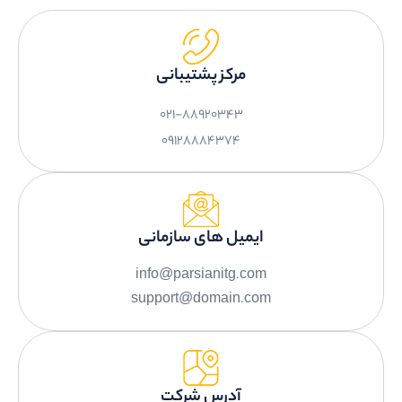
مرکز پشتیبانی
۰۲۱-88920343
۰9128884374
ایمیل های سازمانی
info@parsianitg.com
support@domain.com
آدرس شرکت