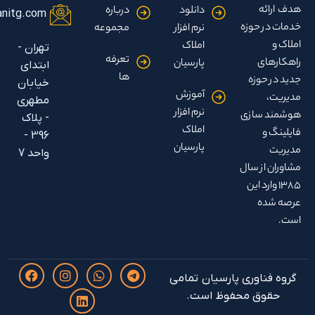
دانلود
درباره
info@parsianitg.com
وزه
نرم افزار
مجموعه
املاک
تهران -
تعرفه
پارسیان
ابتدای
ها
زه
خیابان
آموزش
مطهری
نرم افزار
ازی
- پلاک
املاک
396 -
پارسیان
واحد 7
 سال
 این
وری پارسیان تمامی
 محفوظ است.