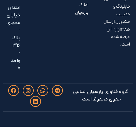
-
املاک
ابتدای
پارسیان
خیابان
 سال
مطهری
 این
-
پلاک
396
-
واحد
7
وری پارسیان تمامی
 محفوظ است.