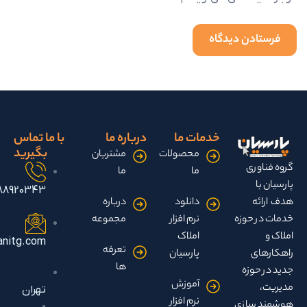
خدمات ما
درباره ما
با ما تماس
بگیرید
محصولات
مشتریان
ی
ما
ما
۰۲۱-88920343
دانلود
درباره
وزه
نرم افزار
مجموعه
املاک
info@parsianitg.com
تعرفه
پارسیان
ها
زه
آموزش
تهران
نرم افزار
ازی